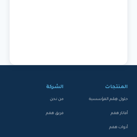
المنتجات
الشركة
حلول هِمَم المؤسسية
من نحن
أفاتار همم
فريق همم
أدوات همم