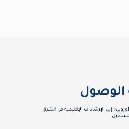
ة الوصول
عترف بها عالميًا. من الأطر الدولية مثل WCAG و«قانون الإتاحة الأوروبي» إلى الإرشادات الإقليمية في الشرق
مستقبل.