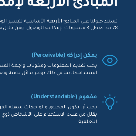
المبادئ الأربعة لإمكان
78 بند تغطي 3 مستويات لإمكانية الوصول. ومن خلال هذه المبادئ، تساعد حلول همم المؤسسات والجهات الحكومية على توفير تجارب رقمية شاملة،
يمكن إدراكه (Perceivable)
يجب تقديم المعلومات ومكونات واجهة الم
استخدامها، بما في ذلك توفير بدائل نصية وص
مفهوم (Understandable)
يجب أن يكون المحتوى والواجهات سهلة القراءة
يقلل من عبء الاستخدام على الأشخاص ذوي ال
التعلمية