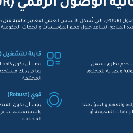
ية الوصول الرقمي (POUR)
قابلة للتشغيل (Operable)
ستخدم بطرق يسهل
يجب أن تكون كافة ا
وتية وبصرية للمحتوى
بما في ذلك مستخدمو
المختلفة
قوي (Robust)
 والفهم والتنبؤ ، مما
يجب أن تكون المنص
إعاقات المعرفية أو
والمستقبلية، بما ف
المختلفة