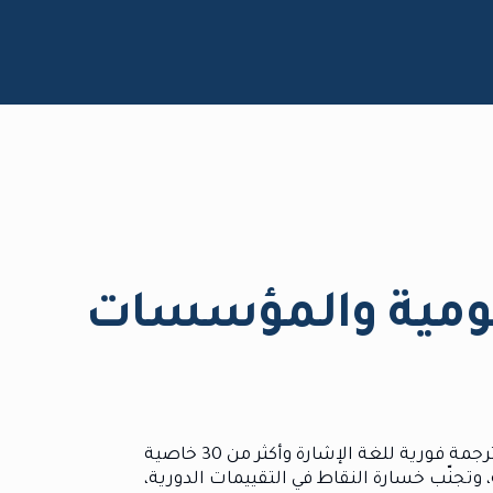
حكومية والمؤسسات
نقدّم أدوات ذكية جاهزة للتركيب، تعزّز الالتزام بمعايير إمكانية الوصول المعتمدة عالميًا ومحلياً من خلال توفير ترجمة فورية للغة الإشارة وأكثر من 30 خاصية
وتجنّب خسارة النقاط في التقييمات الدورية،