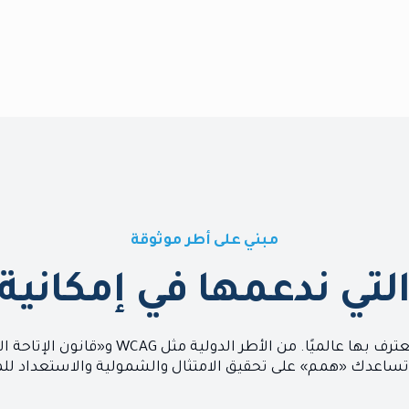
مبني على أطر موثوقة
التي ندعمها في إمكاني
نضمن أن تلبي حلولنا أبرز معايير الإتاحة الم
تساعدك «همم» على تحقيق الامتثال والشمولية والاستعداد لل