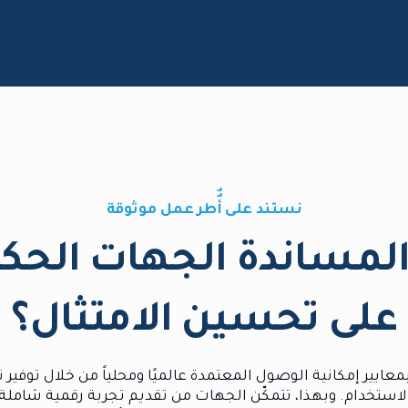
نستند على أٌٌطر عمل موثوقة
ا المساندة الجهات ال
على تحسين الامتثال؟
ستخدام. وبهذا، تتمكّن الجهات من تقديم تجربة رقمية شاملة، 