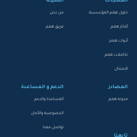
المنتجات
الشركة
حلول هِمَم المؤسسية
من نحن
أفاتار همم
فريق همم
أدوات همم
تكاملات همم
الامتثال
المصادر
الدعم و المساعدة
مدونة همم
المساعدة والدعم
الخصوصية والأمان
تواصل معنا
تابعنا