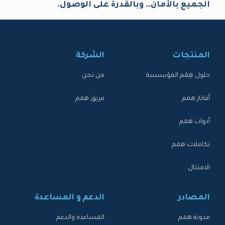
الجميع بالأمان… وبالقدرة على الوصول.
المنتجات
الشركة
حلول هِمَم المؤسسية
من نحن
أفاتار همم
فريق همم
أدوات همم
تكاملات همم
الامتثال
المصادر
الدعم و المساعدة
مدونة همم
المساعدة والدعم