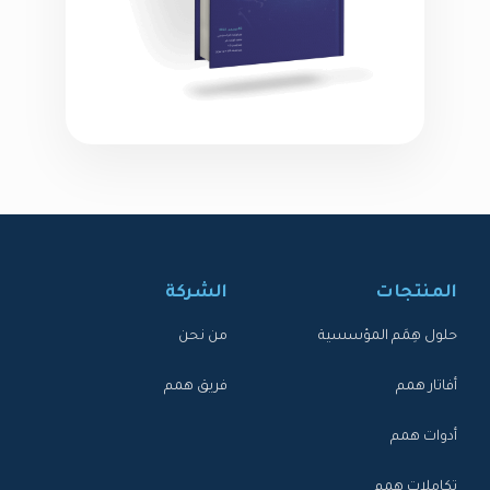
المنتجات
الشركة
حلول هِمَم المؤسسية
من نحن
أفاتار همم
فريق همم
أدوات همم
تكاملات همم