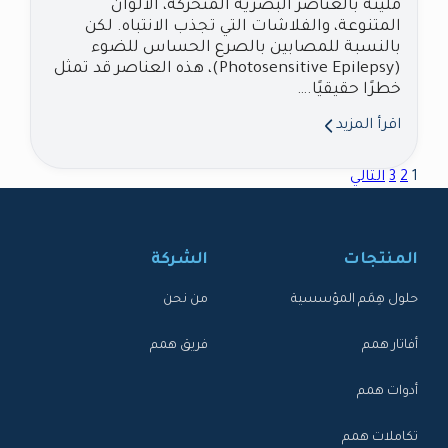
مليئة بالعناصر البصرية المتحركة، الألوان
المتنوعة، والفلاشات التي تجذب الانتباه. لكن
بالنسبة للمصابين بالصرع الحساس للضوء
(Photosensitive Epilepsy)، هذه العناصر قد تمثل
خطرًا حقيقيًا.…
اقرأ المزيد
1
2
3
التالي
المنتجات
الشركة
حلول هِمَم المؤسسية
من نحن
أفاتار همم
فريق همم
أدوات همم
تكاملات همم